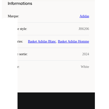
Informations
Marque
:
Adidas
COOKIES
Code de style
:
JH6206
Laced
Catégories
:
Basket Adidas Blanc
,
Basket Adidas Homme
utilise
des
Date de sortie
cookies.
:
2024
Les
cookies
Couleur
:
White
sont
de
petits
fichiers
utilisés
pour
vous
présenter
un