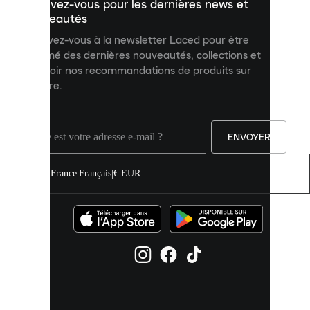
Inscrivez-vous pour les dernières news et
contenu
personnalisé
nouveautés
et
Inscrivez-vous à la newsletter Laced pour être
améliorer
informé des dernières nouveautés, collections et
votre
expérience
recevoir nos recommandations de produits sur
sur
mesure.
notre
site.
Vous
pouvez
ENVOYER
autoriser
tous
les
France
|
Français
|
€ EUR
cookies
ou
les
gérer
individuellement
dans
vos
paramètres
de
cookies.