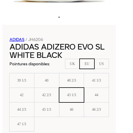
ADIDAS
/
JH6206
ADIDAS ADIZERO EVO SL
WHITE BLACK
Pointures disponibles
:
UK
EU
US
39 1/3
40
40 2/3
41 1/3
42
42 2/3
43 1/3
44
44 2/3
45 1/3
46
46 2/3
47 1/3