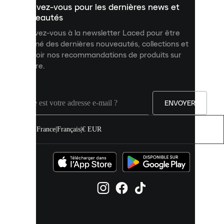
Inscrivez-vous pour les dernières news et
contenu
personnalisé
nouveautés
et
Inscrivez-vous à la newsletter Laced pour être
améliorer
informé des dernières nouveautés, collections et
votre
expérience
recevoir nos recommandations de produits sur
sur
mesure.
notre
site.
Vous
pouvez
ENVOYER
autoriser
tous
les
France
|
Français
|
€ EUR
cookies
ou
les
gérer
individuellement
dans
vos
paramètres
de