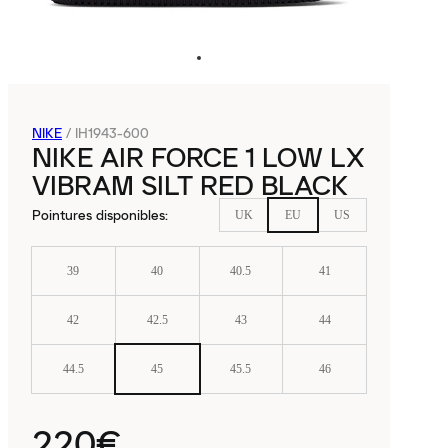
NIKE
/
IH1943-600
NIKE AIR FORCE 1 LOW LX
VIBRAM SILT RED BLACK
Pointures disponibles
:
UK
EU
US
39
40
40.5
41
42
42.5
43
44
44.5
45
45.5
46
220€