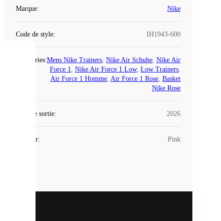
Marque
:
Nike
Code de style
:
IH1943-600
COOKIES
Catégories
:
Mens Nike Trainers
,
Nike Air Schuhe
,
Nike Air
Force 1
,
Nike Air Force 1 Low
,
Low Trainers
,
Air Force 1 Homme
,
Air Force 1 Rose
,
Basket
Laced
Nike Rose
utilise
des
Date de sortie
cookies.
:
2026
Les
cookies
Couleur
:
Pink
sont
de
petits
fichiers
utilisés
pour
vous
présenter
un