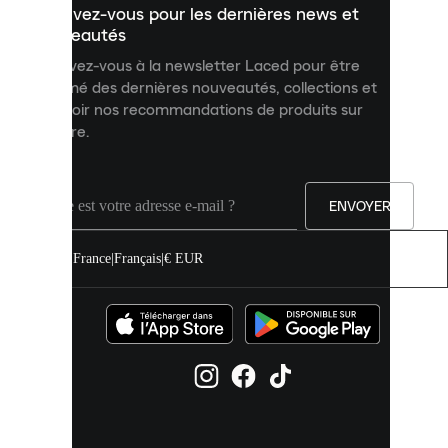
Inscrivez-vous pour les dernières news et
contenu
personnalisé
nouveautés
et
Inscrivez-vous à la newsletter Laced pour être
améliorer
informé des dernières nouveautés, collections et
votre
expérience
recevoir nos recommandations de produits sur
sur
mesure.
notre
site.
Vous
pouvez
ENVOYER
autoriser
tous
les
France
|
Français
|
€ EUR
cookies
ou
les
gérer
individuellement
dans
vos
paramètres
de