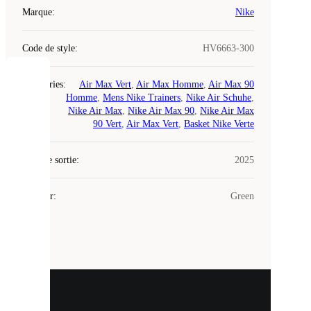
Marque
:
Nike
Code de style
:
HV6663-300
COOKIES
Catégories
:
Air Max Vert
,
Air Max Homme
,
Air Max 90
Homme
,
Mens Nike Trainers
,
Nike Air Schuhe
,
Nike Air Max
,
Nike Air Max 90
,
Nike Air Max
Laced
90 Vert
,
Air Max Vert
,
Basket Nike Verte
utilise
des
Date de sortie
cookies.
:
2025
Les
cookies
Couleur
:
Green
sont
de
petits
fichiers
utilisés
pour
vous
présenter
un