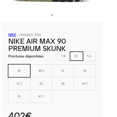
NIKE
/
HV6663-300
NIKE AIR MAX 90
PREMIUM SKUNK
Pointures disponibles
:
UK
EU
US
40
40.5
41
42
42.5
43
44
44.5
45
45.5
402€