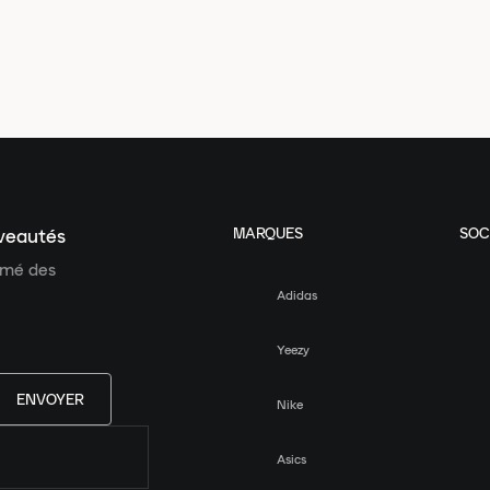
MARQUES
SOC
uveautés
ormé des
Adidas
Yeezy
ENVOYER
Nike
Asics