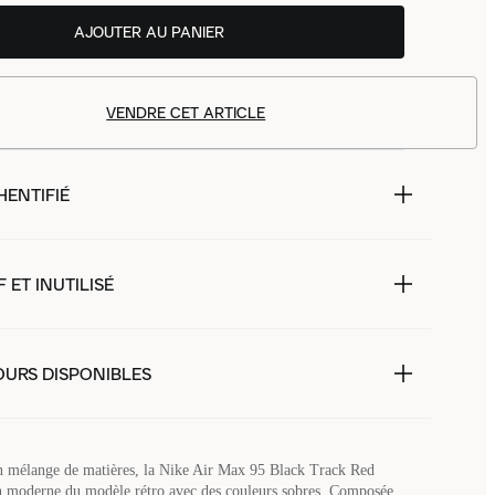
AJOUTER AU PANIER
VENDRE CET ARTICLE
HENTIFIÉ
 ET INUTILISÉ
OURS DISPONIBLES
n mélange de matières, la Nike Air Max 95 Black Track Red
n moderne du modèle rétro avec des couleurs sobres. Composée