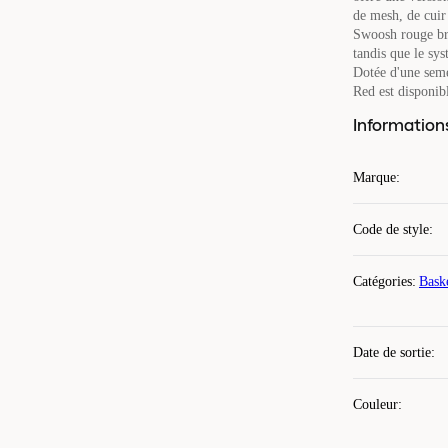
de mesh, de cuir
Swoosh rouge bro
tandis que le sy
Dotée d'une seme
Red est disponibl
Information
Marque
:
Code de style
:
Catégories
:
Bask
Date de sortie
:
Couleur
: