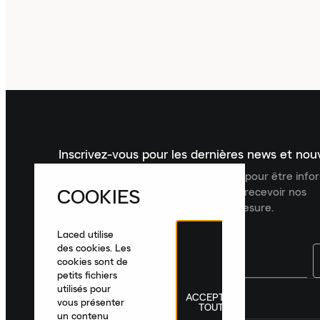
Inscrivez-vous pour les dernières news et no
Inscrivez-vous à la newsletter Laced pour être inf
COOKIES
dernières nouveautés, collections et recevoir nos
recommandations de produits sur mesure.
Laced utilise
des cookies. Les
cookies sont de
petits fichiers
utilisés pour
ACCEPTER
France
|
Français
|
€ EUR
vous présenter
TOUT
un contenu