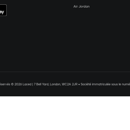
Air Jordan
réservés © 2026 Laced | 7 Bell Yard, London, WC2A 2JR • Société immatriculée sous le nu