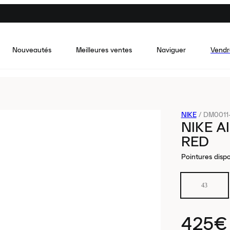
Nouveautés
Meilleures ventes
Naviguer
Vendr
NIKE
/
DM0011
NIKE A
RED
Pointures dispo
43
425€