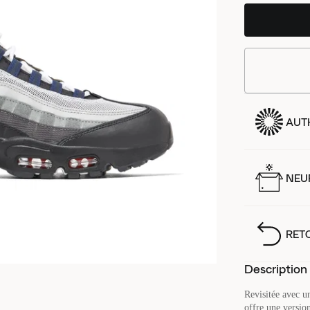
AUT
NEUF
RET
Description
Revisitée avec u
offre une versio