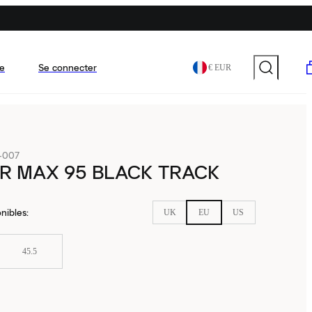
e
Se connecter
€ EUR
-007
IR MAX 95 BLACK TRACK
nibles
:
UK
EU
US
45.5