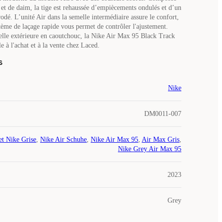
 et de daim, la tige est rehaussée d’empiècements ondulés et d’un
dé. L’unité Air dans la semelle intermédiaire assure le confort,
stème de laçage rapide vous permet de contrôler l'ajustement.
lle extérieure en caoutchouc, la Nike Air Max 95 Black Track
e à l'achat et à la vente chez Laced.
s
Nike
DM0011-007
et Nike Grise
,
Nike Air Schuhe
,
Nike Air Max 95
,
Air Max Gris
,
Nike Grey Air Max 95
2023
Grey