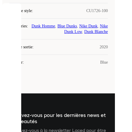
Code de style
:
CU1726-100
COOKIES
Catégories
:
Dunk Homme
,
Blue Dunks
,
Nike Dunk
,
Nike
Laced
Dunk Low
,
Dunk Blanche
utilise
des
Date de sortie
cookies.
:
2020
Les
cookies
Couleur
:
Blue
sont
de
petits
fichiers
utilisés
pour
vous
présenter
un
Inscrivez-vous pour les dernières news et
contenu
personnalisé
nouveautés
et
Inscrivez-vous à la newsletter Laced pour être
améliorer