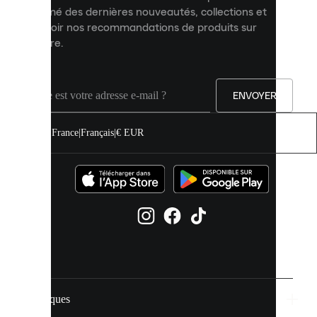
informé des dernières nouveautés, collections et
votre
expérience
recevoir nos recommandations de produits sur
sur
mesure.
notre
site.
Vous
pouvez
ENVOYER
autoriser
tous
les
France
|
Français
|
€ EUR
cookies
ou
les
gérer
individuellement
dans
vos
paramètres
de
cookies.
Marques
En