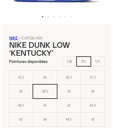
NIKE
/
CU1726-100
NIKE DUNK LOW
‘KENTUCKY’
Pointures disponibles
:
UK
EU
US
35.5
36
36.5
37.5
38
38.5
39
40
40.5
41
42
42.5
43
44
44.5
45