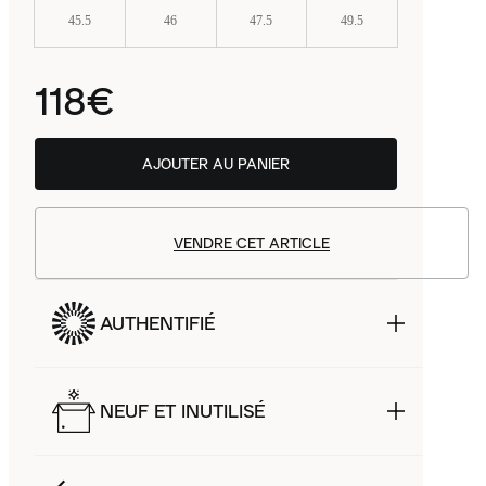
45.5
46
47.5
49.5
118€
AJOUTER AU PANIER
VENDRE CET ARTICLE
AUTHENTIFIÉ
NEUF ET INUTILISÉ