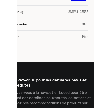
Laced
Code de style
:
3MF31105555
utilise
des
Date de sortie
cookies.
:
2026
Les
cookies
Couleur
:
Pink
sont
de
petits
fichiers
utilisés
pour
vous
présenter
un
Inscrivez-vous pour les dernières news et
contenu
personnalisé
nouveautés
et
Inscrivez-vous à la newsletter Laced pour être
améliorer
informé des dernières nouveautés, collections et
votre
expérience
recevoir nos recommandations de produits sur
sur