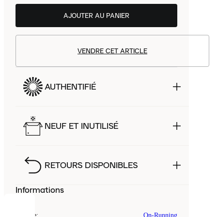
AJOUTER AU PANIER
VENDRE CET ARTICLE
AUTHENTIFIÉ
NEUF ET INUTILISÉ
RETOURS DISPONIBLES
Informations
COOKIES
Marque
:
On-Running