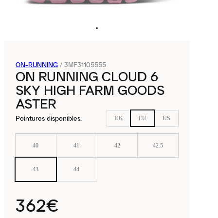
ON-RUNNING
/
3MF31105555
ON RUNNING CLOUD 6
SKY HIGH FARM GOODS
ASTER
Pointures disponibles
:
UK
EU
US
40
41
42
42.5
43
44
362€