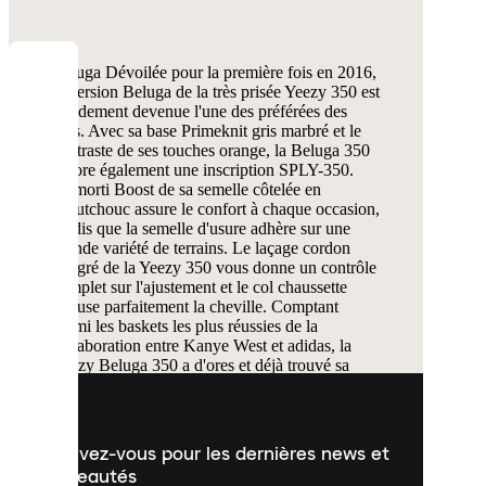
Beluga Dévoilée pour la première fois en 2016,
COOKIES
la version Beluga de la très prisée Yeezy 350 est
rapidement devenue l'une des préférées des
fans. Avec sa base Primeknit gris marbré et le
Laced
contraste de ses touches orange, la Beluga 350
utilise
arbore également une inscription SPLY-350.
des
L'amorti Boost de sa semelle côtelée en
cookies.
caoutchouc assure le confort à chaque occasion,
Les
tandis que la semelle d'usure adhère sur une
cookies
grande variété de terrains. Le laçage cordon
sont
intégré de la Yeezy 350 vous donne un contrôle
de
complet sur l'ajustement et le col chaussette
petits
épouse parfaitement la cheville. Comptant
parmi les baskets les plus réussies de la
fichiers
collaboration entre Kanye West et adidas, la
utilisés
Yeezy Beluga 350 a d'ores et déjà trouvé sa
pour
place dans votre collection. Des Yeezy Beluga
vous
350 pour toute la famille Disponible en
présenter
pointures homme, femme et enfant, la Yeezy
un
Beluga peut être portée par tous les membres de
Inscrivez-vous pour les dernières news et
contenu
la famille. La base en maille de la Beluga 350
personnalisé
nouveautés
assure l'aération du pied et certaines versions