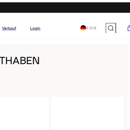
Verkauf
Login
€ EUR
UTHABEN