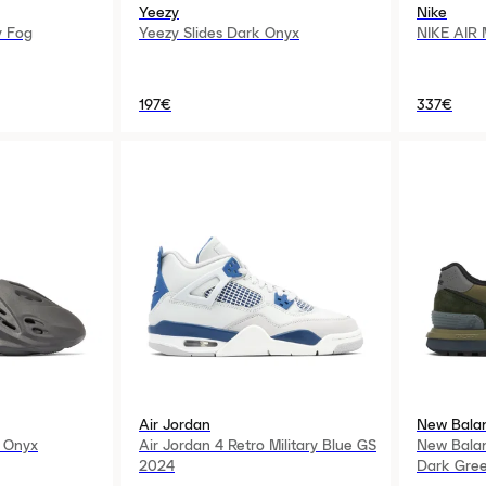
Yeezy
Nike
y Fog
Yeezy Slides Dark Onyx
NIKE AIR
197€
337€
Air Jordan
New Bala
 Onyx
Air Jordan 4 Retro Military Blue GS
New Balan
2024
Dark Gre