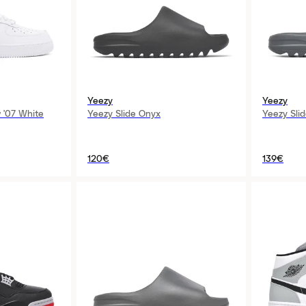
Yeezy
Yeezy
 '07 White
Yeezy Slide Onyx
Yeezy Slid
120€
139€