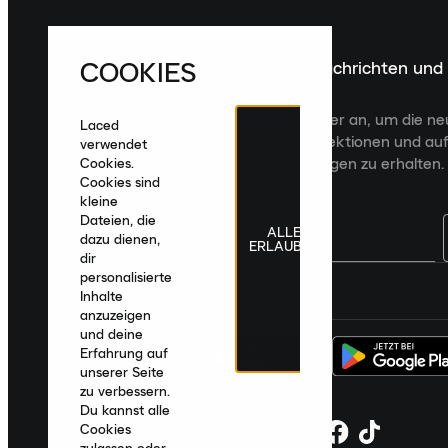
COOKIES
Melde dich für die neuesten Nachrichten und
Veröffentlichungen an
Melde dich für den Laced Newsletter an, um die n
Laced
Veröffentlichungen, kuratierte Kollektionen und auf
verwendet
zugeschnittene Produktempfehlungen zu erhalten.
Cookies.
Cookies sind
kleine
Dateien, die
ALLE
dazu dienen,
ERLAUBEN
dir
personalisierte
Deutschland
|
Deutsch
|
€ EUR
Inhalte
anzuzeigen
und deine
Erfahrung auf
unserer Seite
zu verbessern.
Du kannst alle
Cookies