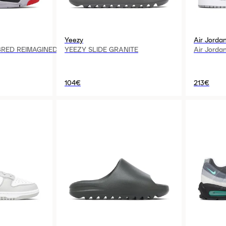
Yeezy
Air Jorda
BRED REIMAGINED
YEEZY SLIDE GRANITE
Air Jorda
104€
213€