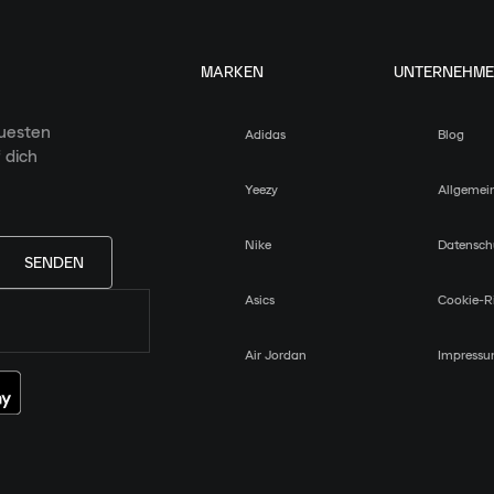
MARKEN
UNTERNEHM
euesten
Adidas
Blog
 dich
Yeezy
Allgemei
Nike
Datensch
SENDEN
Asics
Cookie-Ri
Air Jordan
Impress