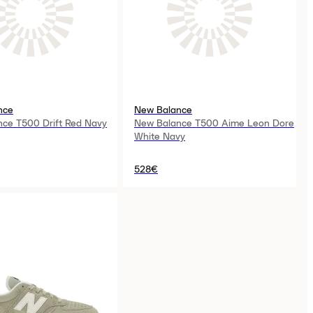
nce
New Balance
ce T500 Drift Red Navy
New Balance T500 Aime Leon Dore
White Navy
528€