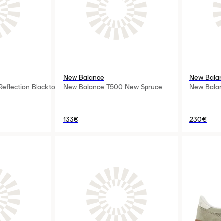
New Balance
New Bala
eflection Blacktop
New Balance T500 New Spruce
New Balan
133€
230€