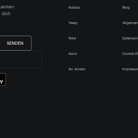
euesten
Adidas
Blog
 dich
Yeezy
Allgemei
Nike
Datensch
SENDEN
Asics
Cookie-Ri
Air Jordan
Impress