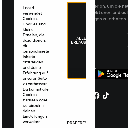
Melde dich für den Laced Newsletter an, um die n
Laced
Veröffentlichungen, kuratierte Kollektionen und auf
verwendet
zugeschnittene Produktempfehlungen zu erhalten.
Cookies.
Cookies sind
kleine
Dateien, die
ALLE
dazu dienen,
ERLAUBEN
dir
personalisierte
Deutschland
|
Deutsch
|
€ EUR
Inhalte
anzuzeigen
und deine
Erfahrung auf
unserer Seite
zu verbessern.
Du kannst alle
Cookies
zulassen oder
sie einzeln in
deinen
Einstellungen
verwalten.
PRÄFERENZEN