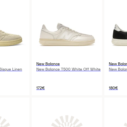
New Balance
New Bala
isque Linen
New Balance T500 White Off White
New Bala
172€
180€