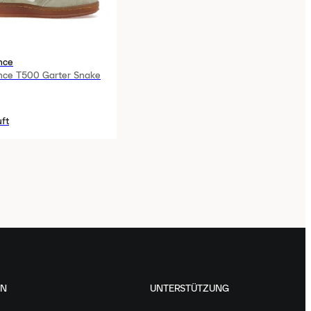
nce
nce T500 Garter Snake
ft
EN
UNTERSTÜTZUNG