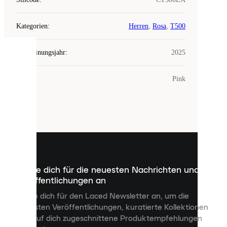
Kategorien
:
Herren
,
Rosa
,
T500
Erscheinungsjahr
:
2025
COOKIES
Farbe
:
Pink
Laced
verwendet
Cookies.
Cookies
sind
kleine
Dateien,
die
dazu
Melde dich für die neuesten Nachrichten und
dienen,
Veröffentlichungen an
dir
personalisierte
Melde dich für den Laced Newsletter an, um die
Inhalte
neuesten Veröffentlichungen, kuratierte Kollektionen
anzuzeigen
und auf dich zugeschnittene Produktempfehlungen
und