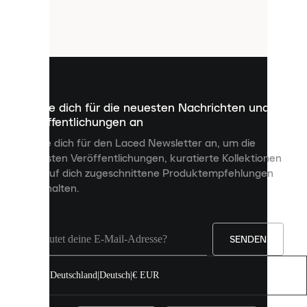
verwendet
Cookies.
Cookies
sind
kleine
Dateien,
die
dazu
Melde dich für die neuesten Nachrichten und
dienen,
Veröffentlichungen an
dir
personalisierte
Melde dich für den Laced Newsletter an, um die
Inhalte
neuesten Veröffentlichungen, kuratierte Kollektionen
anzuzeigen
und auf dich zugeschnittene Produktempfehlungen
und
zu erhalten.
deine
Erfahrung
auf
unserer
Seite
SENDEN
zu
verbessern.
Deutschland
|
Deutsch
|
€ EUR
Du
kannst
alle