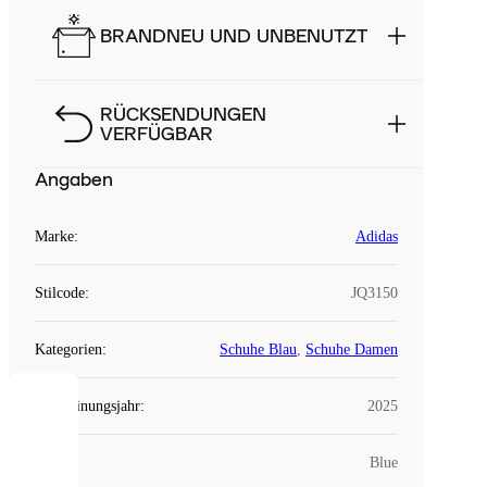
BRANDNEU UND UNBENUTZT
RÜCKSENDUNGEN
VERFÜGBAR
Angaben
Marke
:
Adidas
Stilcode
:
JQ3150
Kategorien
:
Schuhe Blau
,
Schuhe Damen
Erscheinungsjahr
:
2025
COOKIES
Farbe
:
Blue
Laced