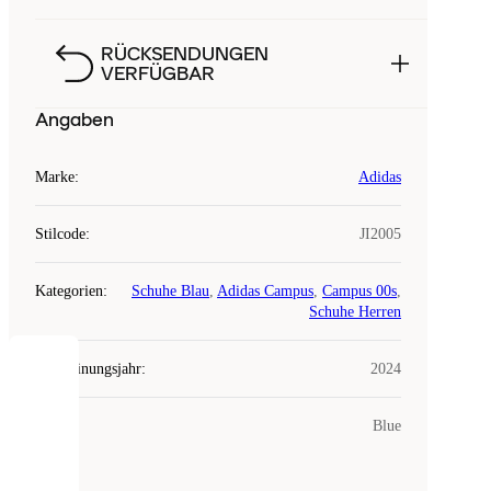
RÜCKSENDUNGEN
VERFÜGBAR
Angaben
Marke
:
Adidas
Stilcode
:
JI2005
Kategorien
:
Schuhe Blau
,
Adidas Campus
,
Campus 00s
,
Schuhe Herren
Erscheinungsjahr
:
2024
COOKIES
Farbe
:
Blue
Laced
verwendet
Cookies.