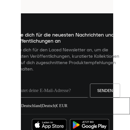
Cookies
sind
kleine
Dateien,
die
dazu
Melde dich für die neuesten Nachrichten und
dienen,
Veröffentlichungen an
dir
personalisierte
Melde dich für den Laced Newsletter an, um die
Inhalte
neuesten Veröffentlichungen, kuratierte Kollektionen
anzuzeigen
und auf dich zugeschnittene Produktempfehlungen
und
zu erhalten.
deine
Erfahrung
auf
unserer
Seite
SENDEN
zu
verbessern.
Deutschland
|
Deutsch
|
€ EUR
Du
kannst
alle
Cookies
zulassen