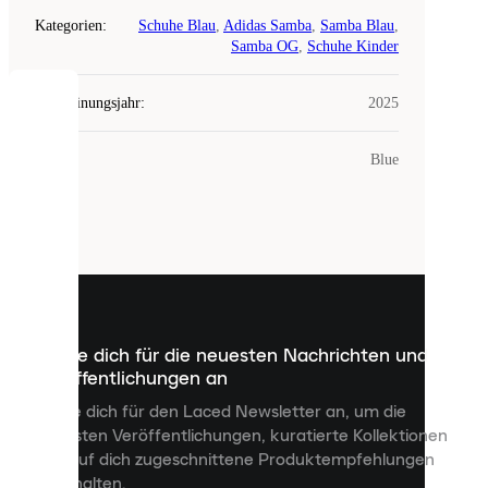
Kategorien
:
Schuhe Blau
,
Adidas Samba
,
Samba Blau
,
Samba OG
,
Schuhe Kinder
Erscheinungsjahr
:
2025
COOKIES
Farbe
:
Blue
Laced
verwendet
Cookies.
Cookies
sind
kleine
Dateien,
die
dazu
Melde dich für die neuesten Nachrichten und
dienen,
Veröffentlichungen an
dir
personalisierte
Melde dich für den Laced Newsletter an, um die
Inhalte
neuesten Veröffentlichungen, kuratierte Kollektionen
anzuzeigen
und auf dich zugeschnittene Produktempfehlungen
und
zu erhalten.
deine