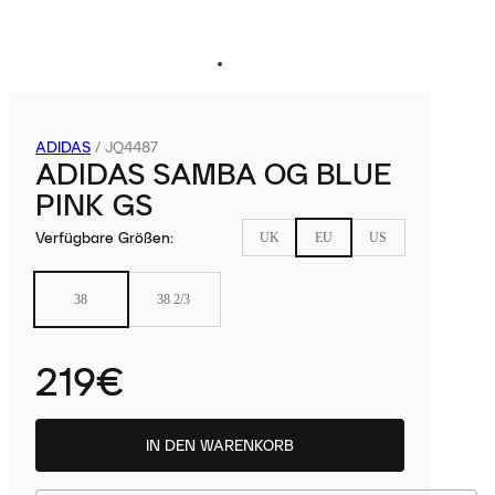
ADIDAS
/
JQ4487
ADIDAS SAMBA OG BLUE
PINK GS
Verfügbare Größen
:
UK
EU
US
38
38 2/3
219€
IN DEN WARENKORB