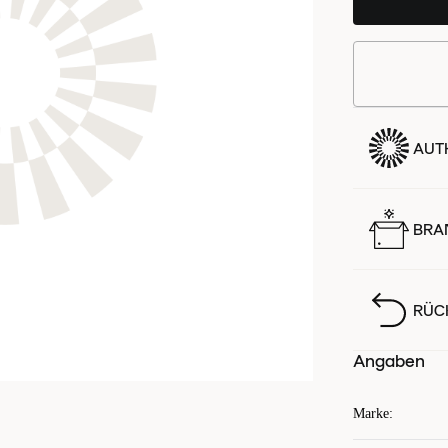
AUTH
BRA
RÜC
Angaben
Marke
: