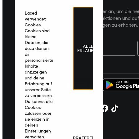
Veröffentlichungen an
Melde dich für den Laced Newsletter an, um die n
Laced
Veröffentlichungen, kuratierte Kollektionen und auf
verwendet
zugeschnittene Produktempfehlungen zu erhalten.
Cookies.
Cookies sind
kleine
Dateien, die
ALLE
dazu dienen,
ERLAUBEN
dir
personalisierte
Deutschland
|
Deutsch
|
€ EUR
Inhalte
anzuzeigen
und deine
Erfahrung auf
unserer Seite
zu verbessern.
Du kannst alle
Cookies
zulassen oder
sie einzeln in
deinen
Einstellungen
verwalten.
PRÄFERENZEN