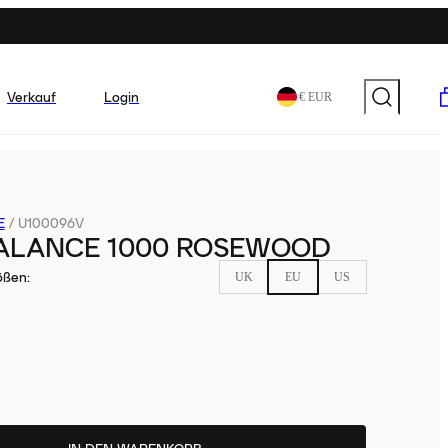
Verkauf
Login
€ EUR
E
/
U100096V
ALANCE 1000 ROSEWOOD
ößen
:
UK
EU
US