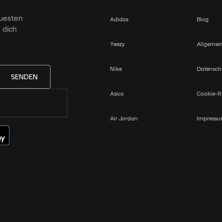
euesten
Adidas
Blog
 dich
Yeezy
Allgemei
Nike
Datensch
SENDEN
Asics
Cookie-Ri
Air Jordan
Impress