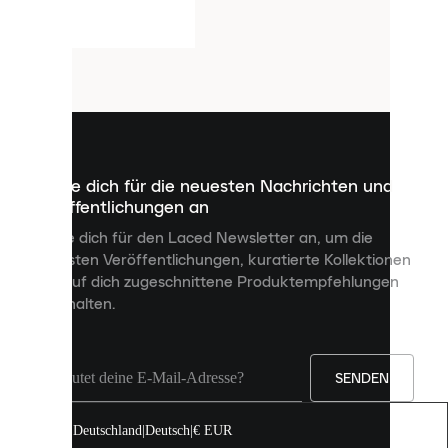
Laced
618€
verwendet
Cookies.
Cookies
sind
kleine
Dateien,
die
dazu
Melde dich für die neuesten Nachrichten und
dienen,
Veröffentlichungen an
dir
personalisierte
Melde dich für den Laced Newsletter an, um die
Inhalte
neuesten Veröffentlichungen, kuratierte Kollektionen
anzuzeigen
und auf dich zugeschnittene Produktempfehlungen
und
zu erhalten.
deine
Erfahrung
auf
unserer
Seite
SENDEN
zu
verbessern.
Deutschland
|
Deutsch
|
€ EUR
Du