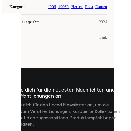
Kategorien
:
1906
,
1906R
,
Herren
,
Rosa
,
Damen
Erscheinungsjahr
:
2024
COOKIES
Farbe
:
Pink
Laced
verwendet
Cookies.
Cookies
sind
kleine
Dateien,
die
dazu
Melde dich für die neuesten Nachrichten und
dienen,
Veröffentlichungen an
dir
personalisierte
Melde dich für den Laced Newsletter an, um die
Inhalte
neuesten Veröffentlichungen, kuratierte Kollektionen
anzuzeigen
und auf dich zugeschnittene Produktempfehlungen
und
zu erhalten.
deine
Erfahrung