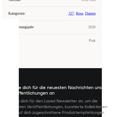
Kategorien
:
327
,
Rosa
,
Damen
Erscheinungsjahr
:
2026
COOKIES
Farbe
:
Pink
Laced
verwendet
Cookies.
Cookies
sind
kleine
Dateien,
die
dazu
Melde dich für die neuesten Nachrichten und
dienen,
Veröffentlichungen an
dir
personalisierte
Melde dich für den Laced Newsletter an, um die
Inhalte
neuesten Veröffentlichungen, kuratierte Kollektionen
anzuzeigen
und auf dich zugeschnittene Produktempfehlungen
und