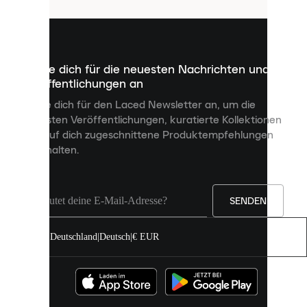
sind
kleine
Dateien,
die
dazu
Melde dich für die neuesten Nachrichten und
dienen,
Veröffentlichungen an
dir
personalisierte
Melde dich für den Laced Newsletter an, um die
Inhalte
neuesten Veröffentlichungen, kuratierte Kollektionen
anzuzeigen
und auf dich zugeschnittene Produktempfehlungen
und
zu erhalten.
deine
Erfahrung
auf
unserer
Seite
SENDEN
zu
verbessern.
Deutschland
|
Deutsch
|
€ EUR
Du
kannst
alle
Cookies
zulassen
oder