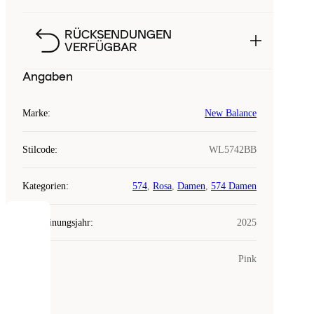
RÜCKSENDUNGEN
VERFÜGBAR
Angaben
Marke
:
New Balance
Stilcode
:
WL5742BB
Kategorien
:
574
,
Rosa
,
Damen
,
574 Damen
Erscheinungsjahr
:
2025
COOKIES
Farbe
:
Pink
Laced
verwendet
Cookies.
Cookies