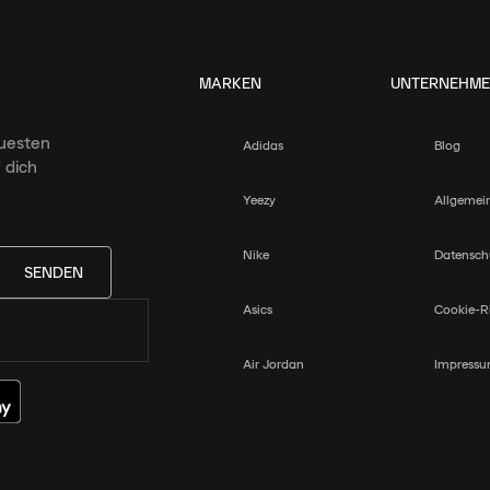
MARKEN
UNTERNEHM
euesten
Adidas
Blog
 dich
Yeezy
Allgemei
Nike
Datensch
SENDEN
Asics
Cookie-Ri
Air Jordan
Impress