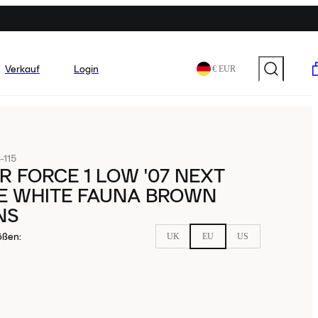
Verkauf
Login
€ EUR
115
IR FORCE 1 LOW '07 NEXT
E WHITE FAUNA BROWN
NS
ößen
:
UK
EU
US