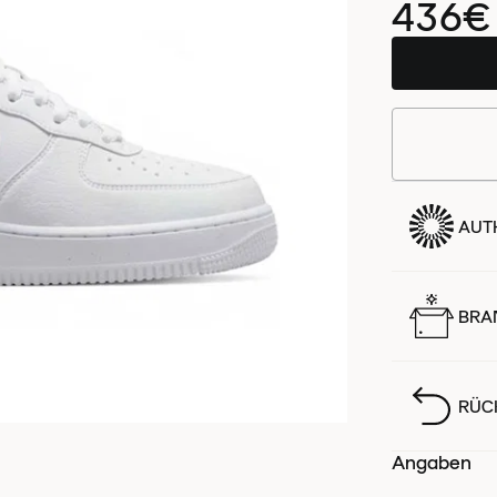
436€
AUTH
BRA
RÜC
Angaben