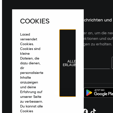
COOKIES
Melde dich für die neuesten Nachrichten und
Veröffentlichungen an
Melde dich für den Laced Newsletter an, um die n
Laced
Veröffentlichungen, kuratierte Kollektionen und auf
verwendet
zugeschnittene Produktempfehlungen zu erhalten.
Cookies.
Cookies sind
kleine
Dateien, die
ALLE
dazu dienen,
ERLAUBEN
dir
personalisierte
Deutschland
|
Deutsch
|
€ EUR
Inhalte
anzuzeigen
und deine
Erfahrung auf
unserer Seite
zu verbessern.
Du kannst alle
Cookies