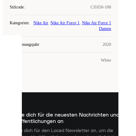
Stilcode
:
CJ1650-100
Kategorien
:
Nike Air
,
Nike Air Force 1
,
Nike Air Force 1
Damen
Erscheinungsjahr
:
2020
COOKIES
Farbe
:
White
Laced
verwendet
Cookies.
Cookies
sind
kleine
Dateien,
die
dazu
Melde dich für die neuesten Nachrichten und
dienen,
Veröffentlichungen an
dir
personalisierte
Melde dich für den Laced Newsletter an, um die
Inhalte