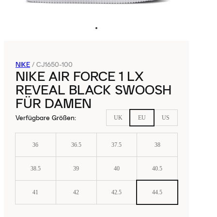
NIKE
/
CJ1650-100
NIKE AIR FORCE 1 LX
REVEAL BLACK SWOOSH
FÜR DAMEN
Verfügbare Größen
:
UK
EU
US
36
36.5
37.5
38
38.5
39
40
40.5
41
42
42.5
44.5