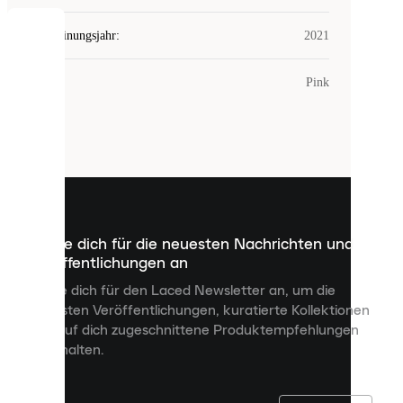
Erscheinungsjahr
:
2021
COOKIES
Farbe
:
Pink
Laced
verwendet
Cookies.
Cookies
sind
kleine
Dateien,
die
dazu
Melde dich für die neuesten Nachrichten und
dienen,
Veröffentlichungen an
dir
personalisierte
Melde dich für den Laced Newsletter an, um die
Inhalte
neuesten Veröffentlichungen, kuratierte Kollektionen
anzuzeigen
und auf dich zugeschnittene Produktempfehlungen
und
zu erhalten.
deine
Erfahrung
auf
unserer