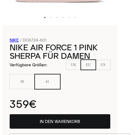
NIKE
/
DO6724-601
NIKE AIR FORCE 1 PINK
SHERPA FÜR DAMEN
Verfügbare Größen
:
UK
EU
US
39
41
359€
IN DEN WARENKORB