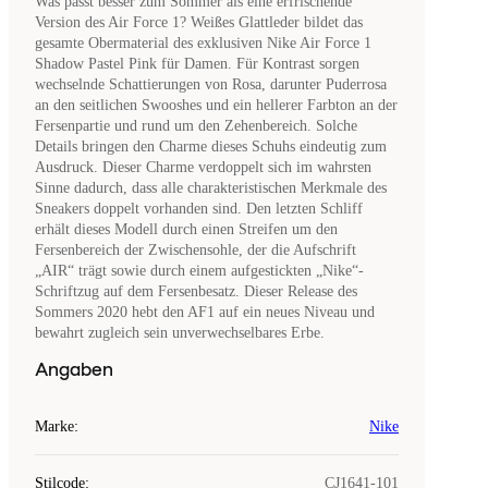
Was passt besser zum Sommer als eine erfrischende
Version des Air Force 1? Weißes Glattleder bildet das
gesamte Obermaterial des exklusiven Nike Air Force 1
Shadow Pastel Pink für Damen. Für Kontrast sorgen
wechselnde Schattierungen von Rosa, darunter Puderrosa
an den seitlichen Swooshes und ein hellerer Farbton an der
Fersenpartie und rund um den Zehenbereich. Solche
Details bringen den Charme dieses Schuhs eindeutig zum
Ausdruck. Dieser Charme verdoppelt sich im wahrsten
Sinne dadurch, dass alle charakteristischen Merkmale des
Sneakers doppelt vorhanden sind. Den letzten Schliff
erhält dieses Modell durch einen Streifen um den
Fersenbereich der Zwischensohle, der die Aufschrift
„AIR“ trägt sowie durch einem aufgestickten „Nike“-
Schriftzug auf dem Fersenbesatz. Dieser Release des
Sommers 2020 hebt den AF1 auf ein neues Niveau und
bewahrt zugleich sein unverwechselbares Erbe.
Angaben
Marke
:
Nike
Stilcode
:
CJ1641-101