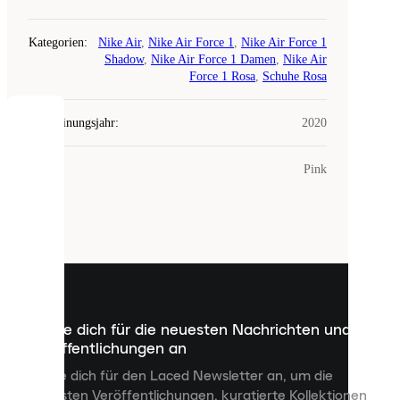
Kategorien
:
Nike Air
,
Nike Air Force 1
,
Nike Air Force 1
Shadow
,
Nike Air Force 1 Damen
,
Nike Air
Force 1 Rosa
,
Schuhe Rosa
Erscheinungsjahr
:
2020
COOKIES
Farbe
:
Pink
Laced
verwendet
Cookies.
Cookies
sind
kleine
Dateien,
die
dazu
Melde dich für die neuesten Nachrichten und
dienen,
Veröffentlichungen an
dir
personalisierte
Melde dich für den Laced Newsletter an, um die
Inhalte
neuesten Veröffentlichungen, kuratierte Kollektionen
anzuzeigen