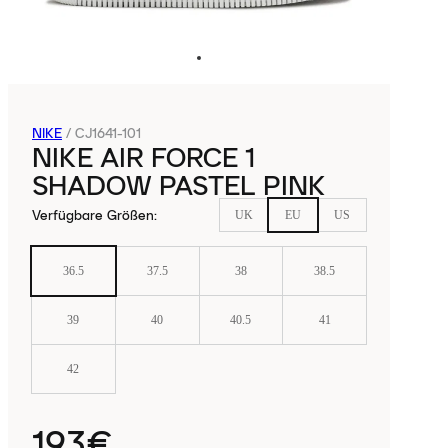
NIKE
/
CJ1641-101
NIKE AIR FORCE 1
SHADOW PASTEL PINK
Verfügbare Größen
:
UK
EU
US
36.5
37.5
38
38.5
39
40
40.5
41
42
193€