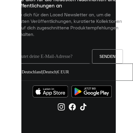
dienen,
Veröffentlichungen an
dir
personalisierte
Melde dich für den Laced Newsletter an, um die
Inhalte
neuesten Veröffentlichungen, kuratierte Kollektionen
anzuzeigen
und auf dich zugeschnittene Produktempfehlungen
und
zu erhalten.
deine
Erfahrung
auf
unserer
Seite
SENDEN
zu
verbessern.
Deutschland
|
Deutsch
|
€ EUR
Du
kannst
alle
Cookies
zulassen
oder
sie
einzeln
in
deinen
Einstellungen