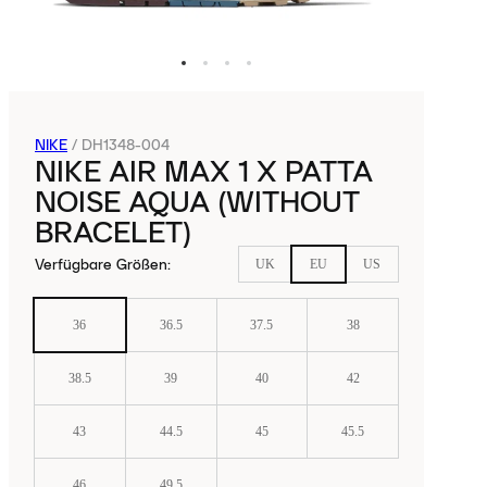
NIKE
/
DH1348-004
NIKE AIR MAX 1 X PATTA
NOISE AQUA (WITHOUT
BRACELET)
Verfügbare Größen
:
UK
EU
US
36
36.5
37.5
38
38.5
39
40
42
43
44.5
45
45.5
46
49.5