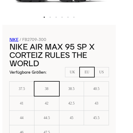
NIKE
/
FB2709-300
NIKE AIR MAX 95 SP X
CORTEIZ RULES THE
WORLD
Verfügbare Größen
:
UK
EU
US
37.5
38
38.5
40.5
41
42
42.5
43
44
44.5
45
45.5
46
47.5