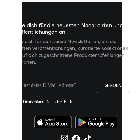
kleine
Dateien,
die
dazu
Melde dich für die neuesten Nachrichten und
dienen,
Veröffentlichungen an
dir
personalisierte
Melde dich für den Laced Newsletter an, um die
Inhalte
neuesten Veröffentlichungen, kuratierte Kollektionen
anzuzeigen
und auf dich zugeschnittene Produktempfehlungen
und
zu erhalten.
deine
Erfahrung
auf
unserer
Seite
SENDEN
zu
verbessern.
Deutschland
|
Deutsch
|
€ EUR
Du
kannst
alle
Cookies
zulassen
oder
sie