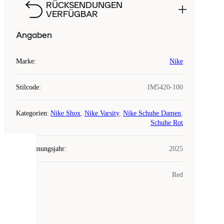
RÜCKSENDUNGEN
VERFÜGBAR
Angaben
Marke
:
Nike
Stilcode
:
IM5420-100
Kategorien
:
Nike Shox
,
Nike Varsity
,
Nike Schuhe Damen
,
Schuhe Rot
Erscheinungsjahr
:
2025
COOKIES
Farbe
:
Red
Laced
verwendet
Cookies.
Cookies
sind