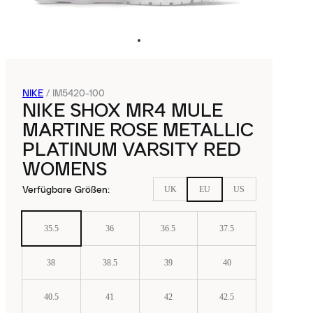
NIKE
/
IM5420-100
NIKE SHOX MR4 MULE
MARTINE ROSE METALLIC
PLATINUM VARSITY RED
WOMENS
Verfügbare Größen
:
UK
EU
US
35.5
36
36.5
37.5
38
38.5
39
40
40.5
41
42
42.5