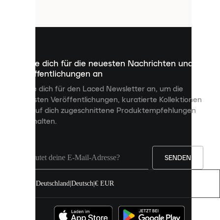
Cookies
sind
kleine
Dateien,
die
dazu
Melde dich für die neuesten Nachrichten und
dienen,
Veröffentlichungen an
dir
personalisierte
Melde dich für den Laced Newsletter an, um die
Inhalte
neuesten Veröffentlichungen, kuratierte Kollektionen
anzuzeigen
und auf dich zugeschnittene Produktempfehlungen
und
zu erhalten.
deine
Erfahrung
auf
unserer
Seite
SENDEN
zu
verbessern.
Deutschland
|
Deutsch
|
€ EUR
Du
kannst
alle
Cookies