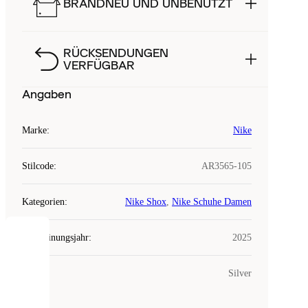
BRANDNEU UND UNBENUTZT
RÜCKSENDUNGEN
VERFÜGBAR
Angaben
Marke
:
Nike
Stilcode
:
AR3565-105
Kategorien
:
Nike Shox
,
Nike Schuhe Damen
Erscheinungsjahr
:
2025
COOKIES
Farbe
:
Silver
Laced
verwendet
Cookies.