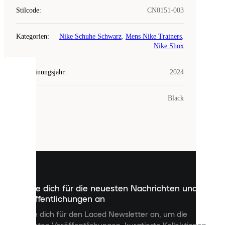
Stilcode
:
CN0151-003
Kategorien
:
Nike Schuhe Schwarz
,
Mens Nike Trainers
,
Nike Shox
Erscheinungsjahr
:
2024
COOKIES
Farbe
:
Black
Laced
verwendet
Cookies.
Cookies
sind
kleine
Dateien,
die
dazu
Melde dich für die neuesten Nachrichten und
dienen,
Veröffentlichungen an
dir
personalisierte
Melde dich für den Laced Newsletter an, um die
Inhalte