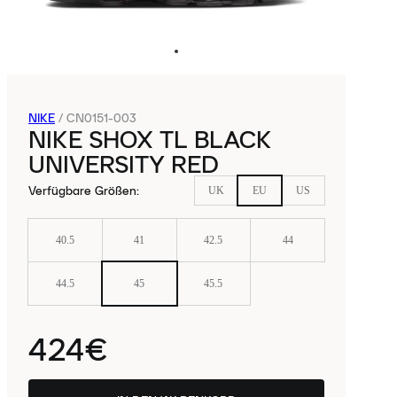
NIKE
/
CN0151-003
NIKE SHOX TL BLACK
UNIVERSITY RED
Verfügbare Größen
:
UK
EU
US
40.5
41
42.5
44
44.5
45
45.5
424€