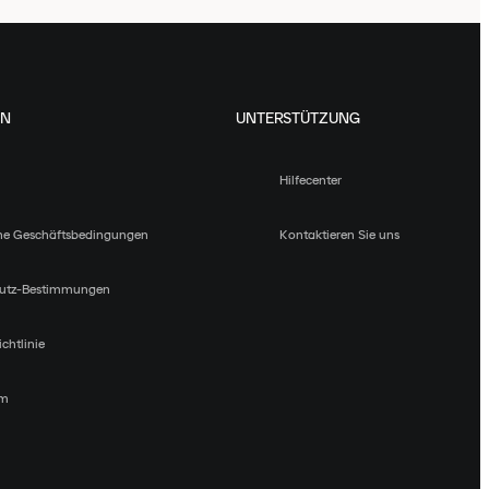
EN
UNTERSTÜTZUNG
Hilfecenter
ne Geschäftsbedingungen
Kontaktieren Sie uns
utz-Bestimmungen
chtlinie
um