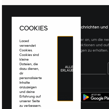
COOKIES
Melde dich für die neuesten Nachrichten und
Veröffentlichungen an
Melde dich für den Laced Newsletter an, um die n
Laced
Veröffentlichungen, kuratierte Kollektionen und auf
verwendet
zugeschnittene Produktempfehlungen zu erhalten.
Cookies.
Cookies sind
kleine
Dateien, die
ALLE
dazu dienen,
ERLAUBEN
dir
personalisierte
Deutschland
|
Deutsch
|
€ EUR
Inhalte
anzuzeigen
und deine
Erfahrung auf
unserer Seite
zu verbessern.