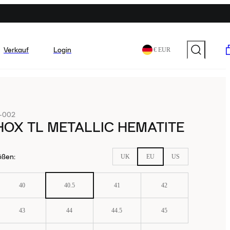
Verkauf
Login
€ EUR
-002
HOX TL METALLIC HEMATITE
ößen
:
UK
EU
US
40
40.5
41
42
43
44
44.5
45