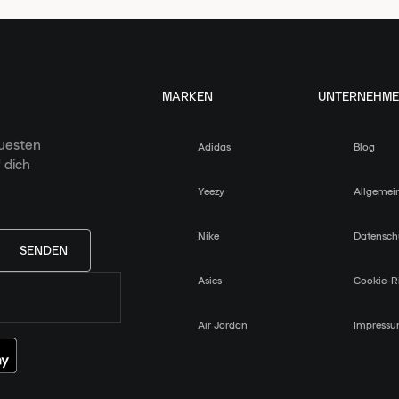
MARKEN
UNTERNEHM
euesten
Adidas
Blog
 dich
Yeezy
Allgemei
Nike
Datensch
SENDEN
Asics
Cookie-Ri
Air Jordan
Impress