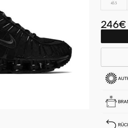
45.5
246€
AUTH
BRA
RÜC