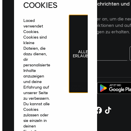
COOKIES
Melde dich für die neuesten Nachrichten und
Veröffentlichungen an
Melde dich für den Laced Newsletter an, um die n
Laced
Veröffentlichungen, kuratierte Kollektionen und auf
verwendet
zugeschnittene Produktempfehlungen zu erhalten.
Cookies.
Cookies sind
kleine
Dateien, die
ALLE
dazu dienen,
ERLAUBEN
dir
personalisierte
Deutschland
|
Deutsch
|
€ EUR
Inhalte
anzuzeigen
und deine
Erfahrung auf
unserer Seite
zu verbessern.
Du kannst alle
Cookies
zulassen oder
sie einzeln in
deinen