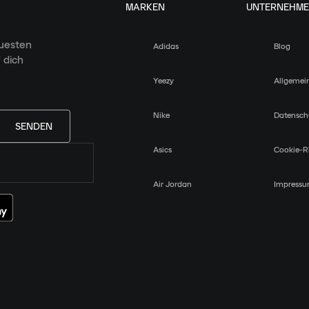
MARKEN
UNTERNEHM
euesten
Adidas
Blog
 dich
Yeezy
Allgemei
Nike
Datensch
SENDEN
Asics
Cookie-Ri
Air Jordan
Impress