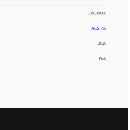
L49149600
ACS Pro
r
:
2026
Pink