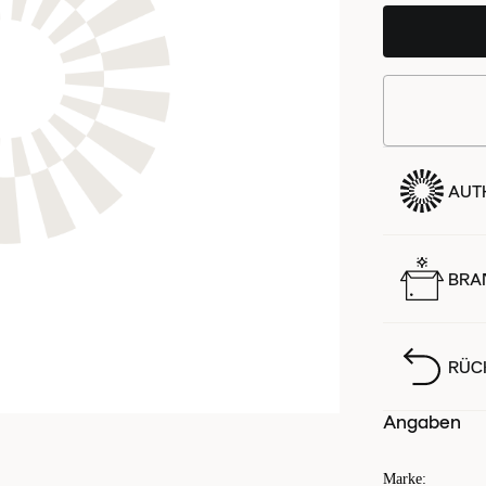
AUTH
BRA
RÜC
Angaben
Marke
: