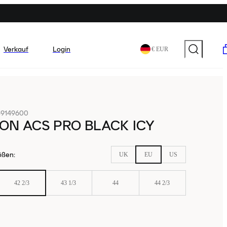
Verkauf
Login
€ EUR
49149600
ON ACS PRO BLACK ICY
ößen
:
UK
EU
US
42 2/3
43 1/3
44
44 2/3