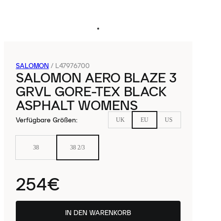
SALOMON
/
L47976700
SALOMON AERO BLAZE 3
GRVL GORE-TEX BLACK
ASPHALT WOMENS
Verfügbare Größen
:
UK
EU
US
38
38 2/3
254€
IN DEN WARENKORB