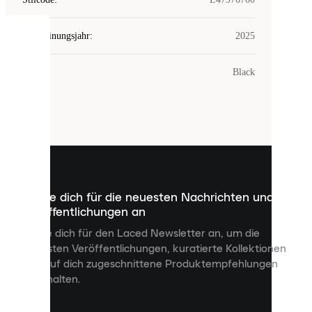
Erscheinungsjahr
:
2025
COOKIES
Farbe
:
Black
Laced
verwendet
Cookies.
Cookies
sind
kleine
Dateien,
die
dazu
Melde dich für die neuesten Nachrichten und
dienen,
Veröffentlichungen an
dir
personalisierte
Melde dich für den Laced Newsletter an, um die
Inhalte
neuesten Veröffentlichungen, kuratierte Kollektionen
anzuzeigen
und auf dich zugeschnittene Produktempfehlungen
und
zu erhalten.
deine
Erfahrung
auf