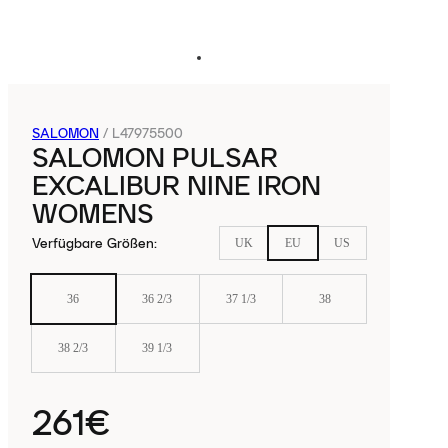
SALOMON
/
L47975500
SALOMON PULSAR
EXCALIBUR NINE IRON
WOMENS
Verfügbare Größen
:
UK
EU
US
36
36 2/3
37 1/3
38
38 2/3
39 1/3
261€