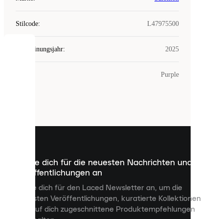
Stilcode
:
L47975500
Erscheinungsjahr
:
2025
COOKIES
Farbe
:
Purple
Laced
verwendet
Cookies.
Cookies
sind
kleine
Dateien,
die
dazu
Melde dich für die neuesten Nachrichten und
dienen,
Veröffentlichungen an
dir
personalisierte
Melde dich für den Laced Newsletter an, um die
Inhalte
neuesten Veröffentlichungen, kuratierte Kollektionen
anzuzeigen
und auf dich zugeschnittene Produktempfehlungen
und