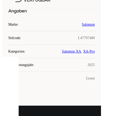
VERFÜGBAR
Angaben
Marke
:
Salomon
Stilcode
:
L47797400
Kategorien
:
Salomon XA
,
XA-Pro
Erscheinungsjahr
:
2025
COOKIES
Farbe
:
Green
Laced
verwendet
Cookies.
Cookies
sind
kleine
Dateien,
die