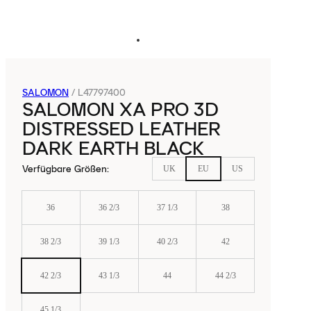
SALOMON
/
L47797400
SALOMON XA PRO 3D
DISTRESSED LEATHER
DARK EARTH BLACK
Verfügbare Größen
:
UK
EU
US
36
36 2/3
37 1/3
38
38 2/3
39 1/3
40 2/3
42
42 2/3
43 1/3
44
44 2/3
45 1/3