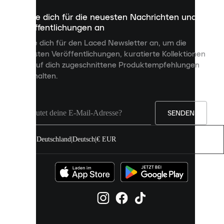
dazu
Melde dich für die neuesten Nachrichten und
dienen,
Veröffentlichungen an
dir
personalisierte
Melde dich für den Laced Newsletter an, um die
Inhalte
neuesten Veröffentlichungen, kuratierte Kollektionen
anzuzeigen
und auf dich zugeschnittene Produktempfehlungen
und
zu erhalten.
deine
Erfahrung
auf
unserer
Seite
SENDEN
zu
verbessern.
Deutschland
|
Deutsch
|
€ EUR
Du
kannst
alle
Cookies
zulassen
oder
sie
einzeln
in