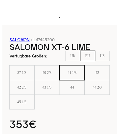
SALOMON
/
L47445200
SALOMON XT-6 LIME
Verfügbare Größen
:
UK
EU
US
37 1/3
40 2/3
41 1/3
42
42 2/3
43 1/3
44
44 2/3
45 1/3
353€