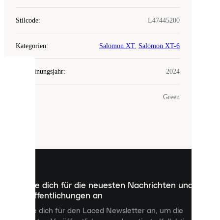
Stilcode
:
L47445200
Kategorien
:
Salomon XT
,
Salomon XT-6
Erscheinungsjahr
:
2024
COOKIES
Farbe
:
Green
Laced
verwendet
Cookies.
Cookies
sind
kleine
Dateien,
die
dazu
Melde dich für die neuesten Nachrichten und
dienen,
Veröffentlichungen an
dir
personalisierte
Melde dich für den Laced Newsletter an, um die
Inhalte