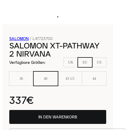
SALOMON
/
L47723700
SALOMON XT-PATHWAY
2 NIRVANA
Verfügbare Größen
:
UK
EU
US
36
40
43 1/3
44
337€
IN DEN WARENKORB