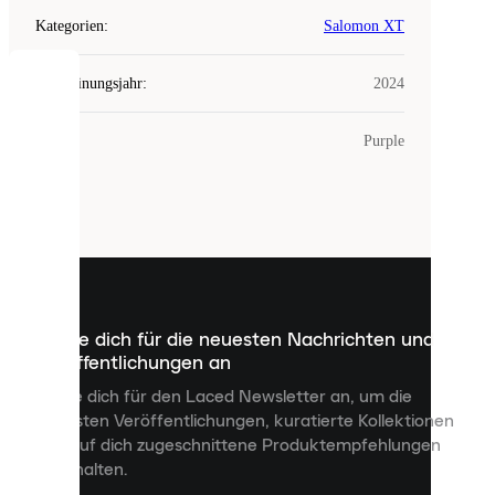
Kategorien
:
Salomon XT
Erscheinungsjahr
:
2024
COOKIES
Farbe
:
Purple
Laced
verwendet
Cookies.
Cookies
sind
kleine
Dateien,
die
dazu
Melde dich für die neuesten Nachrichten und
dienen,
Veröffentlichungen an
dir
personalisierte
Melde dich für den Laced Newsletter an, um die
Inhalte
neuesten Veröffentlichungen, kuratierte Kollektionen
anzuzeigen
und auf dich zugeschnittene Produktempfehlungen
und
zu erhalten.
deine
Erfahrung