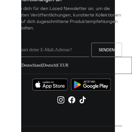
personalisierte
Melde dich für den Laced Newsletter an, um die
Inhalte
neuesten Veröffentlichungen, kuratierte Kollektionen
anzuzeigen
und auf dich zugeschnittene Produktempfehlungen
und
zu erhalten.
deine
Erfahrung
auf
unserer
Seite
SENDEN
zu
verbessern.
Deutschland
|
Deutsch
|
€ EUR
Du
kannst
alle
Cookies
zulassen
oder
sie
einzeln
in
deinen
Einstellungen
verwalten.