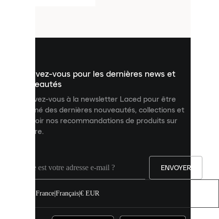
petits
fichiers
utilisés
pour
vous
présenter
un
Inscrivez-vous pour les dernières news et
contenu
personnalisé
nouveautés
et
Inscrivez-vous à la newsletter Laced pour être
améliorer
informé des dernières nouveautés, collections et
votre
expérience
recevoir nos recommandations de produits sur
sur
mesure.
notre
site.
Vous
pouvez
ENVOYER
autoriser
tous
les
France
|
Français
|
€ EUR
cookies
ou