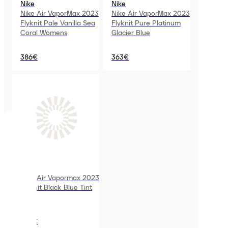
Nike
Nike
Nike Air VaporMax 2023
Nike Air VaporMax 2023
Flyknit Pale Vanilla Sea
Flyknit Pure Platinum
Coral Womens
Glacier Blue
386€
363€
COOKIES
Laced
Nike
utilise
Nike Air Vapormax 2023
des
Flyknit Black Blue Tint
cookies.
Les
cookies
sont
243€
de