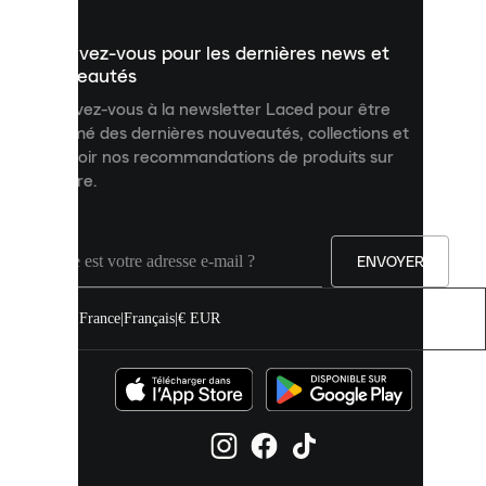
présenter
un
Inscrivez-vous pour les dernières news et
contenu
personnalisé
nouveautés
et
Inscrivez-vous à la newsletter Laced pour être
améliorer
informé des dernières nouveautés, collections et
votre
expérience
recevoir nos recommandations de produits sur
sur
mesure.
notre
site.
Vous
pouvez
ENVOYER
autoriser
tous
les
France
|
Français
|
€ EUR
cookies
ou
les
gérer
individuellement
dans
vos
paramètres