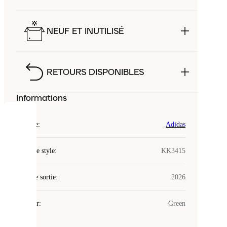
NEUF ET INUTILISÉ
RETOURS DISPONIBLES
Informations
COOKIES
Marque
:
Adidas
Laced
Code de style
:
KK3415
utilise
des
Date de sortie
cookies.
:
2026
Les
cookies
Couleur
:
Green
sont
de
petits