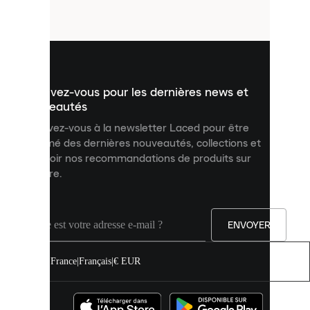
fichiers
utilisés
pour
vous
présenter
un
Inscrivez-vous pour les dernières news et
contenu
personnalisé
nouveautés
et
Inscrivez-vous à la newsletter Laced pour être
améliorer
informé des dernières nouveautés, collections et
votre
expérience
recevoir nos recommandations de produits sur
sur
mesure.
notre
site.
Vous
pouvez
ENVOYER
autoriser
tous
les
France
|
Français
|
€ EUR
cookies
ou
les