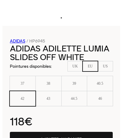
ADIDAS
/
HP6945
ADIDAS ADILETTE LUMIA
SLIDES OFF WHITE
Pointures disponibles
:
UK
EU
US
37
38
39
40.5
42
43
44.5
46
118€