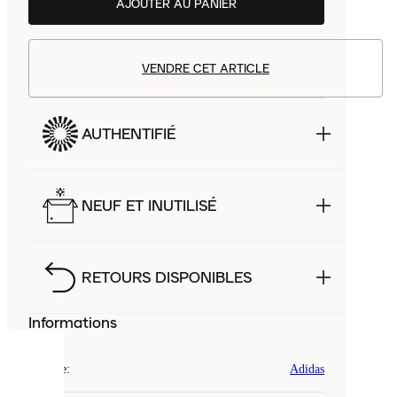
AJOUTER AU PANIER
VENDRE CET ARTICLE
AUTHENTIFIÉ
NEUF ET INUTILISÉ
RETOURS DISPONIBLES
Informations
COOKIES
Marque
:
Adidas