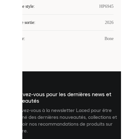
Laced
Code de style
:
HP6945
utilise
des
Date de sortie
cookies.
:
2026
Les
cookies
Couleur
:
Bone
sont
de
petits
fichiers
utilisés
pour
vous
présenter
un
Inscrivez-vous pour les dernières news et
contenu
personnalisé
nouveautés
et
Inscrivez-vous à la newsletter Laced pour être
améliorer
informé des dernières nouveautés, collections et
votre
expérience
recevoir nos recommandations de produits sur
sur
mesure.
notre