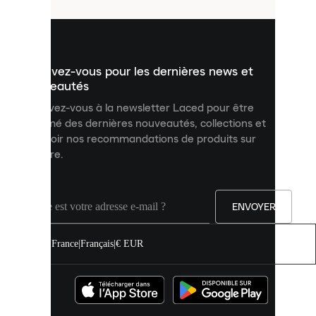
utilisés
pour
vous
présenter
un
Inscrivez-vous pour les dernières news et
contenu
personnalisé
nouveautés
et
Inscrivez-vous à la newsletter Laced pour être
améliorer
informé des dernières nouveautés, collections et
votre
expérience
recevoir nos recommandations de produits sur
sur
mesure.
notre
site.
Vous
pouvez
ENVOYER
autoriser
tous
les
France
|
Français
|
€ EUR
cookies
ou
les
gérer
individuellement