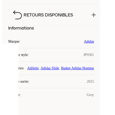
RETOURS DISPONIBLES
Informations
Marque
:
Adidas
COOKIES
Code de style
:
JP9581
Laced
Catégories
:
Adilette
,
Adidas Slide
,
Basket Adidas Homme
utilise
des
Date de sortie
cookies.
:
2025
Les
cookies
Couleur
:
Grey
sont
de
petits
fichiers