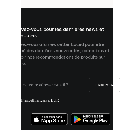
utilisés
pour
vous
présenter
un
Inscrivez-vous pour les dernières news et
contenu
personnalisé
nouveautés
et
Inscrivez-vous à la newsletter Laced pour être
améliorer
informé des dernières nouveautés, collections et
votre
expérience
recevoir nos recommandations de produits sur
sur
mesure.
notre
site.
Vous
pouvez
ENVOYER
autoriser
tous
les
France
|
Français
|
€ EUR
cookies
ou
les
gérer
individuellement