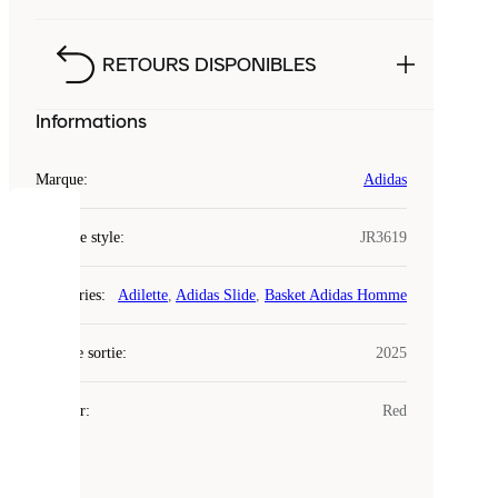
RETOURS DISPONIBLES
Informations
Marque
:
Adidas
COOKIES
Code de style
:
JR3619
Laced
Catégories
:
Adilette
,
Adidas Slide
,
Basket Adidas Homme
utilise
des
Date de sortie
cookies.
:
2025
Les
cookies
Couleur
:
Red
sont
de
petits
fichiers