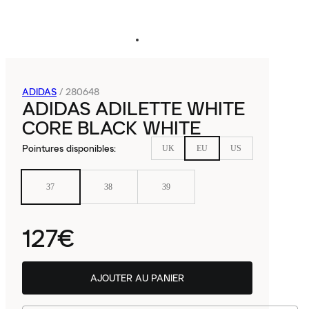
ADIDAS
/
280648
ADIDAS ADILETTE WHITE
CORE BLACK WHITE
Pointures disponibles
:
UK
EU
US
37
38
39
127€
AJOUTER AU PANIER