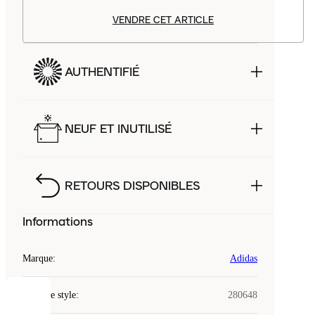
VENDRE CET ARTICLE
AUTHENTIFIÉ
NEUF ET INUTILISÉ
RETOURS DISPONIBLES
Informations
Marque
:
Adidas
Code de style
:
280648
COOKIES