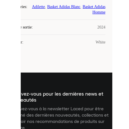
Catégories
:
Adilette
,
Basket Adidas Blanc
,
Basket Adidas
Laced
Homme
utilise
des
Date de sortie
cookies.
:
2024
Les
cookies
Couleur
:
White
sont
de
petits
fichiers
utilisés
pour
vous
présenter
un
Inscrivez-vous pour les dernières news et
contenu
personnalisé
nouveautés
et
Inscrivez-vous à la newsletter Laced pour être
améliorer
informé des dernières nouveautés, collections et
votre
expérience
recevoir nos recommandations de produits sur
sur
mesure.