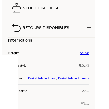
NEUF ET INUTILISÉ
RETOURS DISPONIBLES
Informations
Marque
:
Adidas
COOKIES
Code de style
:
JH5279
Laced
Catégories
:
Basket Adidas Blanc
,
Basket Adidas Homme
utilise
des
Date de sortie
cookies.
:
2025
Les
cookies
Couleur
:
White
sont