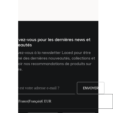
de
petits
fichiers
utilisés
pour
vous
présenter
un
Inscrivez-vous pour les dernières news et
contenu
personnalisé
nouveautés
et
Inscrivez-vous à la newsletter Laced pour être
améliorer
informé des dernières nouveautés, collections et
votre
expérience
recevoir nos recommandations de produits sur
sur
mesure.
notre
site.
Vous
pouvez
ENVOYER
autoriser
tous
les
France
|
Français
|
€ EUR
cookies
ou