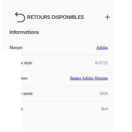
RETOURS DISPONIBLES
Informations
Marque
:
Adidas
COOKIES
Code de style
:
KJ5731
Laced
Catégories
:
Basket Adidas Homme
utilise
des
Date de sortie
cookies.
:
2026
Les
cookies
Couleur
:
Red
sont
de
petits
fichiers