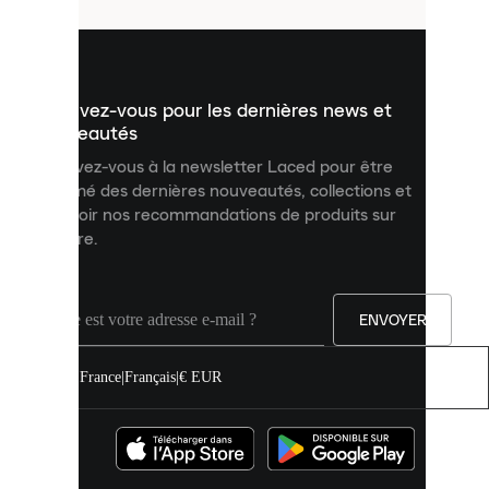
utilisés
pour
vous
présenter
un
Inscrivez-vous pour les dernières news et
contenu
personnalisé
nouveautés
et
Inscrivez-vous à la newsletter Laced pour être
améliorer
informé des dernières nouveautés, collections et
votre
expérience
recevoir nos recommandations de produits sur
sur
mesure.
notre
site.
Vous
pouvez
ENVOYER
autoriser
tous
les
France
|
Français
|
€ EUR
cookies
ou
les
gérer
individuellement