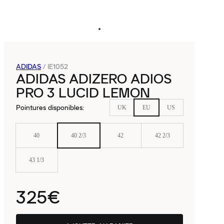
ADIDAS
/
IE1052
ADIDAS ADIZERO ADIOS
PRO 3 LUCID LEMON
Pointures disponibles
:
UK
EU
US
40
40 2/3
42
42 2/3
43 1/3
325€