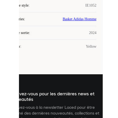
COOKIES
Code de style
:
IE1052
Laced
Catégories
:
Basket Adidas Homme
utilise
des
Date de sortie
cookies.
:
2024
Les
cookies
Couleur
:
Yellow
sont
de
petits
fichiers
utilisés
pour
vous
présenter
un
Inscrivez-vous pour les dernières news et
contenu
personnalisé
nouveautés
et
Inscrivez-vous à la newsletter Laced pour être
améliorer
informé des dernières nouveautés, collections et
votre