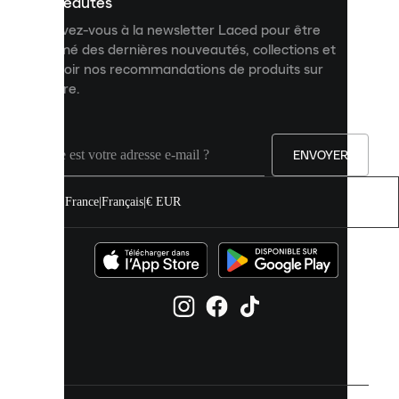
nouveautés
et
Inscrivez-vous à la newsletter Laced pour être
améliorer
informé des dernières nouveautés, collections et
votre
expérience
recevoir nos recommandations de produits sur
sur
mesure.
notre
site.
Vous
pouvez
ENVOYER
autoriser
tous
les
France
|
Français
|
€ EUR
cookies
ou
les
gérer
individuellement
dans
vos
paramètres
de
cookies.