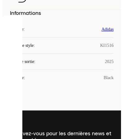
Informations
COOKIES
Marque
:
Adidas
Laced
Code de style
:
KI1516
utilise
des
Date de sortie
cookies.
:
2025
Les
cookies
Couleur
:
Black
sont
de
petits
fichiers
utilisés
pour
vous
présenter
un
Inscrivez-vous pour les dernières news et
contenu
personnalisé