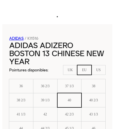
ADIDAS
/
KI1516
ADIDAS ADIZERO
BOSTON 13 CHINESE NEW
YEAR
Pointures disponibles
:
UK
EU
US
36
36 2/3
37 1/3
38
38 2/3
39 1/3
40
40 2/3
41 1/3
42
42 2/3
43 1/3
44
44 2/3
45 1/3
46