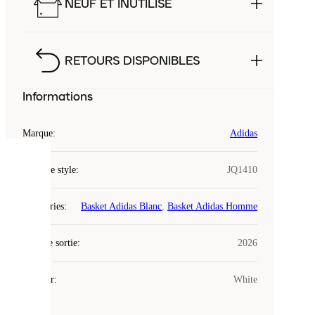
NEUF ET INUTILISÉ
RETOURS DISPONIBLES
Informations
Marque
:
Adidas
COOKIES
Code de style
:
JQ1410
Laced
Catégories
:
Basket Adidas Blanc
,
Basket Adidas Homme
utilise
des
Date de sortie
cookies.
:
2026
Les
cookies
Couleur
:
White
sont
de
petits