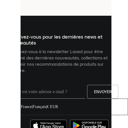
fichiers
utilisés
pour
vous
présenter
un
Inscrivez-vous pour les dernières news et
contenu
personnalisé
nouveautés
et
Inscrivez-vous à la newsletter Laced pour être
améliorer
informé des dernières nouveautés, collections et
votre
expérience
recevoir nos recommandations de produits sur
sur
mesure.
notre
site.
Vous
pouvez
ENVOYER
autoriser
tous
les
France
|
Français
|
€ EUR
cookies
ou
les