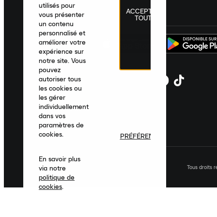
utilisés pour
ACCEPTER
France
|
Français
|
€ EUR
vous présenter
TOUT
un contenu
personnalisé et
améliorer votre
expérience sur
notre site. Vous
pouvez
autoriser tous
les cookies ou
les gérer
individuellement
dans vos
paramètres de
cookies.
PRÉFÉRENCES
En savoir plus
Tous droits 
via notre
politique de
cookies
.