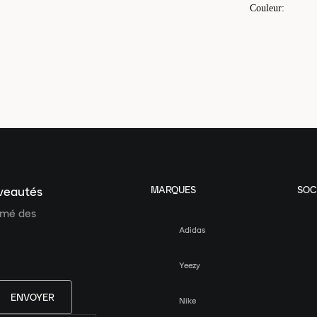
Couleur
:
MARQUES
SOC
uveautés
ormé des
Adidas
Yeezy
ENVOYER
Nike