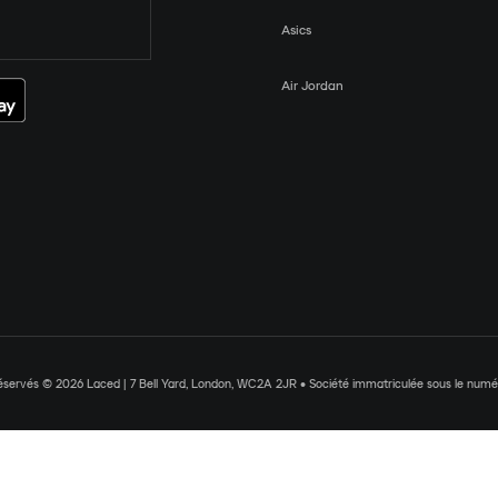
Asics
Air Jordan
réservés © 2026 Laced | 7 Bell Yard, London, WC2A 2JR • Société immatriculée sous le nu