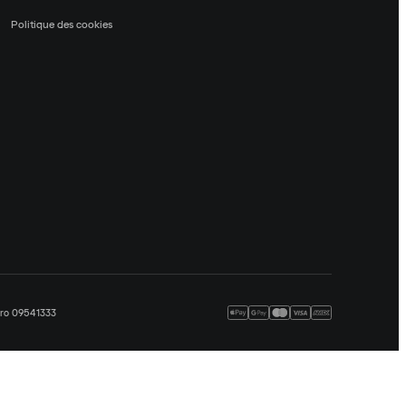
Politique des cookies
méro 09541333