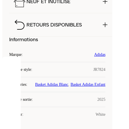
NEUF ET INUTILISÉ
RETOURS DISPONIBLES
Informations
Marque
:
Adidas
COOKIES
Code de style
:
JR7824
Laced
Catégories
:
Basket Adidas Blanc
,
Basket Adidas Enfant
utilise
des
Date de sortie
cookies.
:
2025
Les
cookies
Couleur
:
White
sont
de
petits