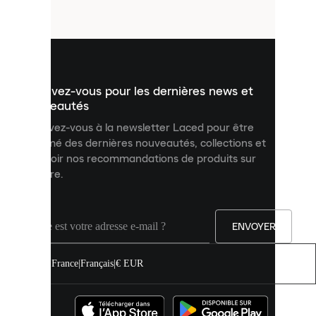
fichiers
utilisés
pour
vous
présenter
un
Inscrivez-vous pour les dernières news et
contenu
personnalisé
nouveautés
et
Inscrivez-vous à la newsletter Laced pour être
améliorer
informé des dernières nouveautés, collections et
votre
expérience
recevoir nos recommandations de produits sur
sur
mesure.
notre
site.
Vous
pouvez
ENVOYER
autoriser
tous
les
France
|
Français
|
€ EUR
cookies
ou
les