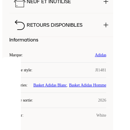
NEUF ET INUTILISÉ
RETOURS DISPONIBLES
Informations
Marque
:
Adidas
COOKIES
Code de style
:
JI1481
Laced
Catégories
:
Basket Adidas Blanc
,
Basket Adidas Homme
utilise
des
Date de sortie
cookies.
:
2026
Les
cookies
Couleur
:
White
sont
de
petits