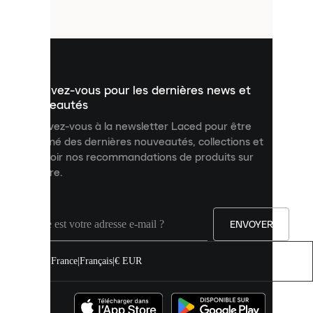
fichiers
utilisés
pour
vous
présenter
un
Inscrivez-vous pour les dernières news et
contenu
personnalisé
nouveautés
et
Inscrivez-vous à la newsletter Laced pour être
améliorer
informé des dernières nouveautés, collections et
votre
expérience
recevoir nos recommandations de produits sur
sur
mesure.
notre
site.
Vous
pouvez
ENVOYER
autoriser
tous
les
France
|
Français
|
€ EUR
cookies
ou
les